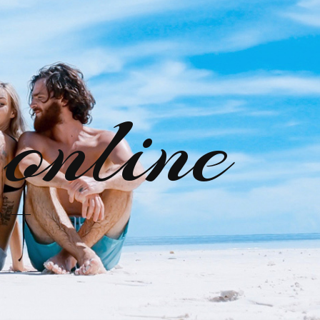
online
n