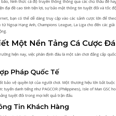
 bão, hình thức cá độ truyền thống thông qua các chủ thầu đề hay
ện đại đề cao tính tiện lợi, sự bảo mật thông tin tuyệt đối và tốc đ
ternet, bạn có thể dễ dàng truy cập vào các sảnh cược lớn để theo
ấu từ Ngoại Hạng Anh, Champions League, La Liga cho đến các giả
ộng.
iết Một Nền Tảng Cá Cược Đá
rường hiện nay, việc phân định đâu là một sân chơi đẳng cấp quốc
Hợp Pháp Quốc Tế
hất bảo vệ quyền lợi của người chơi. Một thương hiệu lớn bắt buộ
ực tuyến danh tiếng như PAGCOR (Philippines), Isle of Man GSC h
ằng tuyệt đối trong mọi kết quả trận đấu.
ông Tin Khách Hàng