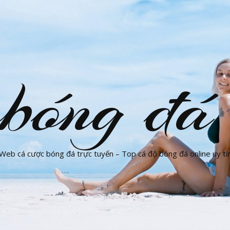
 bóng đá 
Web cá cược bóng đá trực tuyến – Top cá độ bóng đá online uy tí