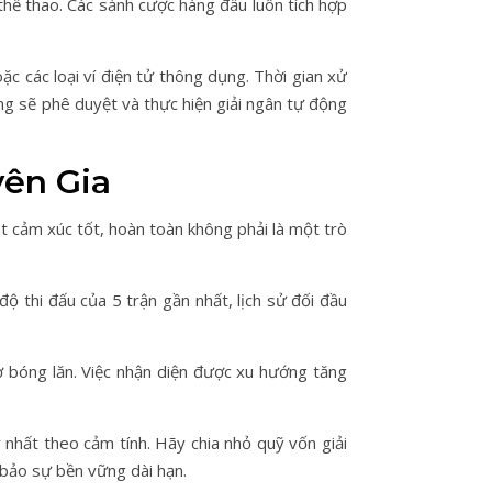
 thể thao. Các sảnh cược hàng đầu luôn tích hợp
c các loại ví điện tử thông dụng. Thời gian xử
ống sẽ phê duyệt và thực hiện giải ngân tự động
yên Gia
t cảm xúc tốt, hoàn toàn không phải là một trò
ộ thi đấu của 5 trận gần nhất, lịch sử đối đầu
iờ bóng lăn. Việc nhận diện được xu hướng tăng
nhất theo cảm tính. Hãy chia nhỏ quỹ vốn giải
bảo sự bền vững dài hạn.