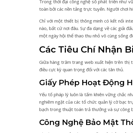
Trong thời đại công nghệ số phát triển như vũ
toàn bởi các nền tảng trực tuyến. Người chơi hi
Chỉ với một thiết bị thông minh có kết nối in
nào, bất cứ nơi đâu. Sự đa dạng về các giải đ
một ngày hội thể thao thu nhỏ vô cùng sống đ
Các Tiêu Chí Nhận B
Giữa hàng trăm trang web xuất hiện trên thị t
điều cực kỳ quan trọng đối với các tân thủ.
Giấy Phép Hoạt Động 
Yếu tố pháp lý luôn là tấm khiên vững chắc n
nghiêm ngặt của các tổ chức quản lý cờ bạc tr
bạch trong thuật toán trả thưởng và sự công b
Công Nghệ Bảo Mật Th