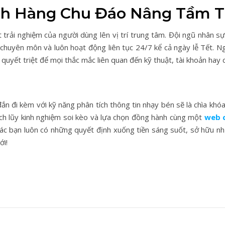
ch Hàng Chu Đáo Nâng Tầm T
đặt trải nghiệm của người dùng lên vị trí trung tâm. Đội ngũ nhân 
 chuyên môn và luôn hoạt động liên tục 24/7 kể cả ngày lễ Tết. N
quyết triệt để mọi thắc mắc liên quan đến kỹ thuật, tài khoản hay
n đi kèm với kỹ năng phân tích thông tin nhạy bén sẽ là chìa khóa 
ích lũy kinh nghiệm soi kèo và lựa chọn đồng hành cùng một
web 
ác bạn luôn có những quyết định xuống tiền sáng suốt, sở hữu nh
ới!