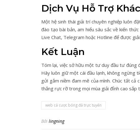
Dịch Vụ Hỗ Trợ Khá
Một hệ sinh thái giải trí chuyên nghiệp luôn 
đào tạo bài bản, am hiểu sâu sắc về kiến thức
Live Chat, Telegram hoặc Hotline để được giải 
Kết Luận
Tóm lại, việc sở hữu một tư duy đầu tư đúng đắ
Hãy luôn giữ một cái đầu lạnh, không ngừng t
gửi gắm niềm đam mê của mình. Chúc tất cả c
thắng rực rỡ trong mọi mùa giải đỉnh cao sắp t
web cá cược bóng đá trực tuyến
Bởi
lingning