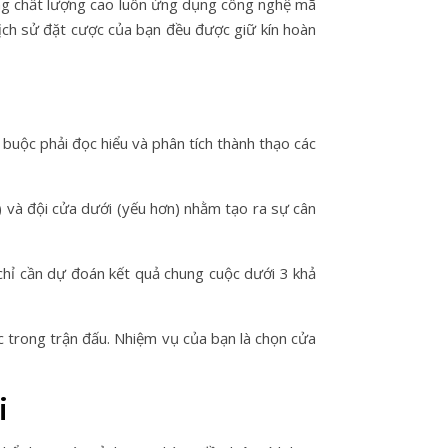
tảng chất lượng cao luôn ứng dụng công nghệ mã
lịch sử đặt cược của bạn đều được giữ kín hoàn
t buộc phải đọc hiểu và phân tích thành thạo các
) và đội cửa dưới (yếu hơn) nhằm tạo ra sự cân
 chỉ cần dự đoán kết quả chung cuộc dưới 3 khả
c trong trận đấu. Nhiệm vụ của bạn là chọn cửa
i