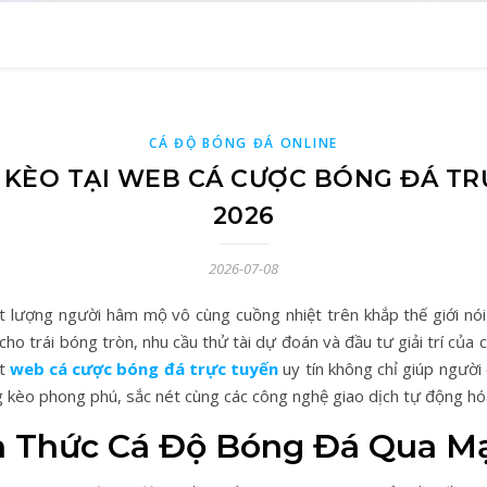
CÁ ĐỘ BÓNG ĐÁ ONLINE
G KÈO TẠI WEB CÁ CƯỢC BÓNG ĐÁ T
2026
2026-07-08
lượng người hâm mộ vô cùng cuồng nhiệt trên khắp thế giới nói c
o trái bóng tròn, nhu cầu thử tài dự đoán và đầu tư giải trí của 
ột
web cá cược bóng đá trực tuyến
uy tín không chỉ giúp người
 kèo phong phú, sắc nét cùng các công nghệ giao dịch tự động hóa
nh Thức Cá Độ Bóng Đá Qua M