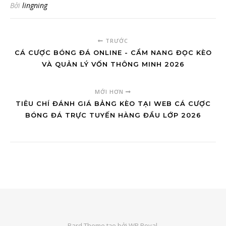
Bởi
lingning
TRƯỚC
CÁ CƯỢC BÓNG ĐÁ ONLINE - CẨM NANG ĐỌC KÈO
VÀ QUẢN LÝ VỐN THÔNG MINH 2026
MỚI HƠN
TIÊU CHÍ ĐÁNH GIÁ BẢNG KÈO TẠI WEB CÁ CƯỢC
BÓNG ĐÁ TRỰC TUYẾN HÀNG ĐẦU LỚP 2026
Bard Theme tạo bởi
WP Royal
.