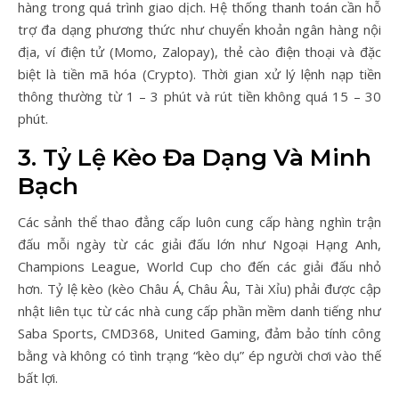
hàng trong quá trình giao dịch. Hệ thống thanh toán cần hỗ
trợ đa dạng phương thức như chuyển khoản ngân hàng nội
địa, ví điện tử (Momo, Zalopay), thẻ cào điện thoại và đặc
biệt là tiền mã hóa (Crypto). Thời gian xử lý lệnh nạp tiền
thông thường từ 1 – 3 phút và rút tiền không quá 15 – 30
phút.
3. Tỷ Lệ Kèo Đa Dạng Và Minh
Bạch
Các sảnh thể thao đẳng cấp luôn cung cấp hàng nghìn trận
đấu mỗi ngày từ các giải đấu lớn như Ngoại Hạng Anh,
Champions League, World Cup cho đến các giải đấu nhỏ
hơn. Tỷ lệ kèo (kèo Châu Á, Châu Âu, Tài Xỉu) phải được cập
nhật liên tục từ các nhà cung cấp phần mềm danh tiếng như
Saba Sports, CMD368, United Gaming, đảm bảo tính công
bằng và không có tình trạng “kèo dụ” ép người chơi vào thế
bất lợi.