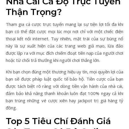
Nhà Cái Cá Độ Trực Tuyến
Thận Trọng?
Tham gia cá cược trực tuyến mang lại sự tiện lợi tối đa khi
bạn có thể đặt cược mọi lúc mọi nơi chỉ với một chiếc điện
thoại kết nối internet. Tuy nhiên, mặt trái của sự bùng nổ
này là sự xuất hiện của các trang web giả mạo, lừa đảo
được lập ra với mục đích chiếm đoạt tiền nạp của người chơi
hoặc từ chối trả thưởng khi người chơi thắng lớn.
Khi bạn chọn đúng một thương hiệu uy tín, mọi quyền lợi của
bạn sẽ được pháp luật quốc tế bảo hộ. Tiền cược của bạn
được tách biệt rõ ràng với dòng tiền vận hành của nhà cái,
đảm bảo khả năng thanh khoản luôn đạt 100% ngay cả khi
bạn trúng những vé cược xiên hay jackpot trị giá hàng tỷ
đồng.
Top 5 Tiêu Chí Đánh Giá