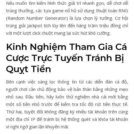
Nếu muốn tìm kiếm hình thức giải trí nhanh gọn, dễ chơi dễ
trúng thưởng, các tựa game nổ hũ sử dụng thuật toán RNG
(Random Number Generator) là lựa chọn lý tưởng. Cơ hội
trúng giải Jackpot tích lũy lên đến hàng trăm triệu đồng chỉ
với một lượt click chuột mang lại sức hút khó cưỡng.
Kinh Nghiệm Tham Gia Cá
Cược Trực Tuyến Tránh Bị
Quỵt Tiền
Bên cạnh việc sàng lọc thông tin từ các diễn đàn cá độ,
người chơi cần chủ động bảo vệ bản thân bằng những mẹo
nhỏ sau. Đầu tiên, hãy luôn thử nghiệm nhà cái mới bằng
một số tiền nhỏ trước để kiểm tra tốc độ rút tiền thực tế.
Thứ hai, tuyệt đối không đăng ký nhiều tài khoản trên cùng
một địa chỉ IP để tránh bị hệ thống quét và khóa tài khoản
vì nghi ngờ gian lận khuyến mãi.