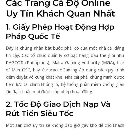
Các Trang Cá Độ Online
Uy Tín Khách Quan Nhất
1. Giấy Phép Hoạt Động Hợp
Pháp Quốc Tế
Đây là chứng nhận bắt buộc phải có của một nhà cái đáng
tin cậy. Các tổ chức quản lý cờ bạc hàng đầu thế giới như
PAGCOR (Philippines), Malta Gaming Authority (MGA), Isle
of Man GSC, hay Curacao eGaming áp dụng các quy trình
kiểm duyệt vô cùng khắt khe. Nhà cái phải chứng minh được
tiềm lực tài chính khổng lồ, hệ thống phần mềm chống gian
lận đạt chuẩn mới được cấp phép hoạt động.
2. Tốc Độ Giao Dịch Nạp Và
Rút Tiền Siêu Tốc
Một sân chơi uy tín sẽ không bao giờ gây khó dễ cho khách